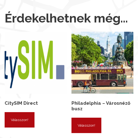
Érdekelhetnek még…
CitySIM Direct
Philadelphia – Városnéző
busz
Válasszon!
Válasszon!