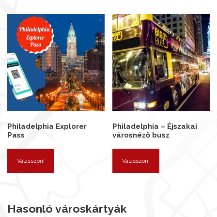
Philadelphia Explorer
Philadelphia – Éjszakai
Pass
városnéző busz
Válasszon!
Válasszon!
Hasonló városkártyák