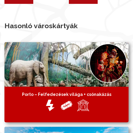
Hasonló városkártyák
Porto – Felfedezések világa + csónakázás