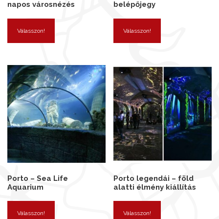
napos városnézés
belépőjegy
Válasszon!
Válasszon!
Porto – Sea Life
Porto legendái – föld
Aquarium
alatti élmény kiállítás
Válasszon!
Válasszon!