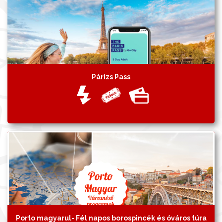
Párizs Pass
Porto magyarul- Fél napos borospincék és óváros túra