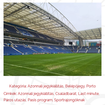
Kategória:
Azonnali jegykiállítás
,
Belépőjegy
,
Porto
Címkék:
Azonnali jegykiállítás
,
Családbarát
,
Last minute
,
Páros utazás
,
Pasis program
,
Sportrajongóknak