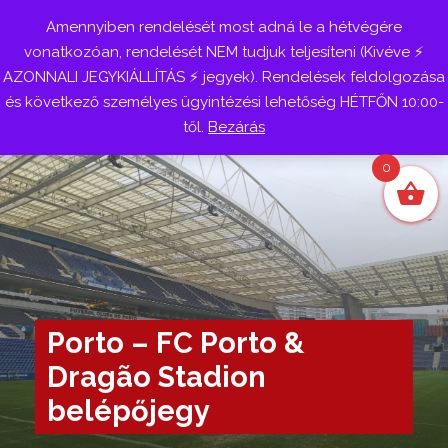
Amennyiben rendelését most adná le a hétvégére
Belépés
vonatkozóan, rendelését NEM tudjuk teljesíteni (Kivéve ⚡
AZONNALI JEGYKIÁLLÍTÁS ⚡ jegyek). Rendelések feldolgozása
és következő személyes ügyintézési lehetőség HÉTFŐN 10:00-
től.
Bezárás
0
Porto – FC Porto &
Dragão Stadion
belépőjegy