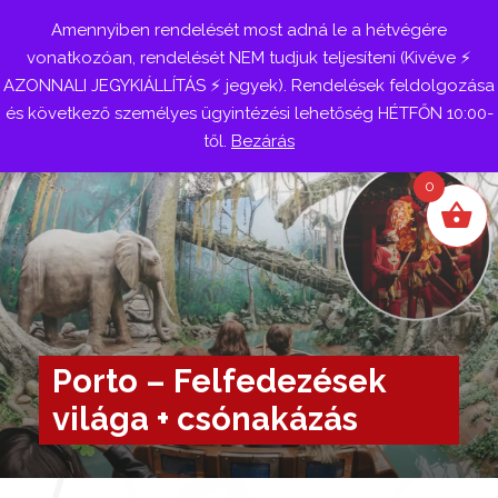
Amennyiben rendelését most adná le a hétvégére
Belépés
vonatkozóan, rendelését NEM tudjuk teljesíteni (Kivéve ⚡
AZONNALI JEGYKIÁLLÍTÁS ⚡ jegyek). Rendelések feldolgozása
és következő személyes ügyintézési lehetőség HÉTFŐN 10:00-
től.
Bezárás
0
Porto – Felfedezések
világa + csónakázás