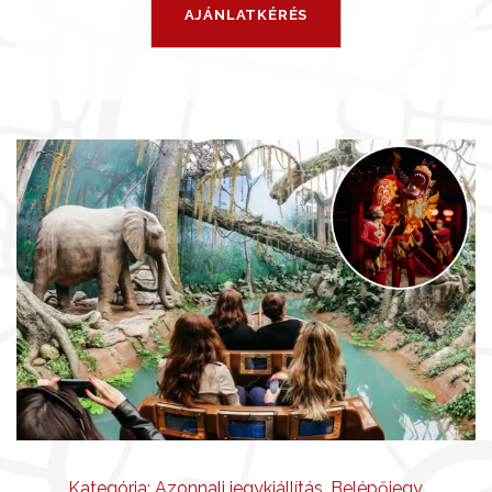
Kategória:
Azonnali jegykiállítás
,
Belépőjegy
,