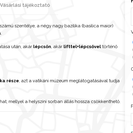
Vásárlási tájékoztató
számú szentélye, a négy nagy bazilika (basilica maior)
.
-
tása után, akár
lépcsőn
, akár
lifttel+lépcsővel
történő
z
C
t
ika része
, azt a vatikáni múzeum meglátogatásával tudja
t
at, mellyel a helyszíni sorban állás hossza csökkenthető.
r