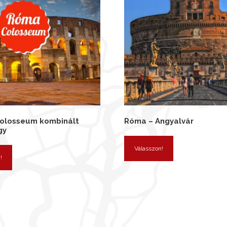
olosseum kombinált
Róma – Angyalvár
gy
Válasszon!
!