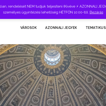
n, rendelését NEM tudjuk teljesíteni (Kivéve ⚡ AZONNALI JEG
személyes ügyintézési lehetőség HÉTFŐN 10:00-től.
Bezárás
VÁROSOK
AZONNALI JEGYEK
TEMATIKUS