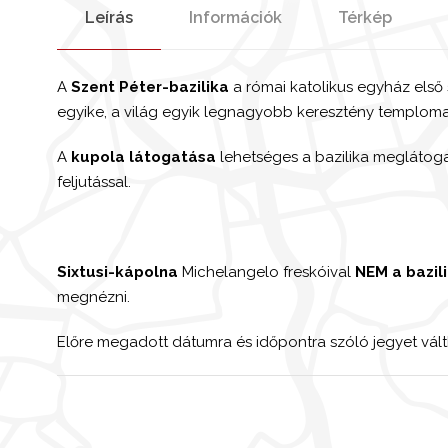
Leírás
Információk
Térkép
A
Szent Péter-bazilika
a római katolikus egyház első 
egyike, a világ egyik legnagyobb keresztény temploma
A
kupola látogatása
lehetséges a bazilika meglátoga
feljutással.
Sixtusi-kápolna
Michelangelo freskóival
NEM a bazil
megnézni.
Előre megadott dátumra és időpontra szóló jegyet válth