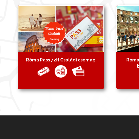
Róma Pass 72H Családi csomag
Róma 