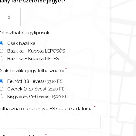
Hány főre szeretne jegyet?
R
ó
m
Választható jegytípusok
a
Csak bazilika
S
Bazilika + Kupola LÉPCSŐS
Bazilika + Kupola LIFTES
e
*
sak bazilika jegy felhasználói
n
Felnőtt (18+ éves)
(3310 Ft)
P
Gyerek (7-17 éves)
(2120 Ft)
é
Kisgyerek (0-6 éves)
(500 Ft)
*
Felhasználó teljes neve ÉS születési dátuma
e
b
a
*