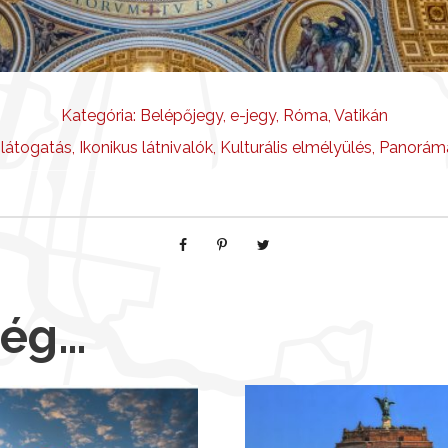
Kategória:
Belépőjegy
,
e-jegy
,
Róma
,
Vatikán
 látogatás
,
Ikonikus látnivalók
,
Kulturális elmélyülés
,
Panorám
még…