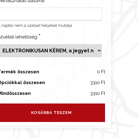
Felhasználás dátuma
 naptár nem a szabad helyeket mutatja.
*
Átvételi lehetőség
a
b
e
Termék összesen
0 Ft
é
p
Opciókkal összesen
3310 Ft
ő
Mindösszesen
3310 Ft
e
g
KOSÁRBA TESZEM
m
e