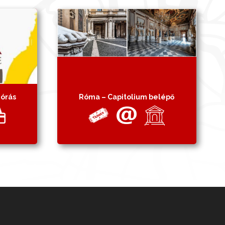
 órás
Róma – Capitolium belépő