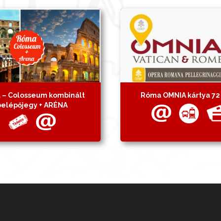
– Colosseum kombinált
Róma OMNIA kártya 72
belépőjegy + ARÉNA