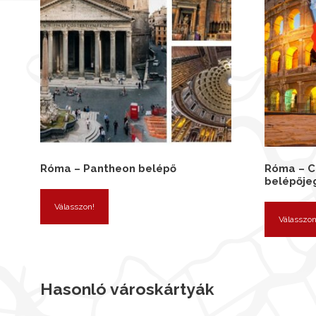
Róma – Pantheon belépő
Róma – C
belépője
Válasszon!
Válasszon
Hasonló városkártyák