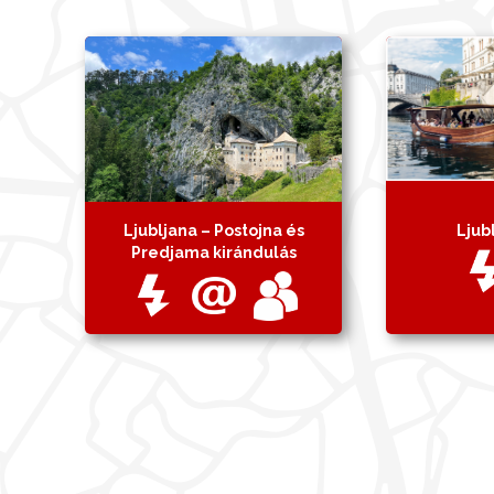
Ljubljana – Postojna és
Ljub
Predjama kirándulás