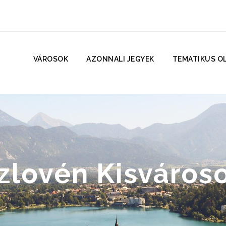
VÁROSOK
AZONNALI JEGYEK
TEMATIKUS O
zlovén Kisváros