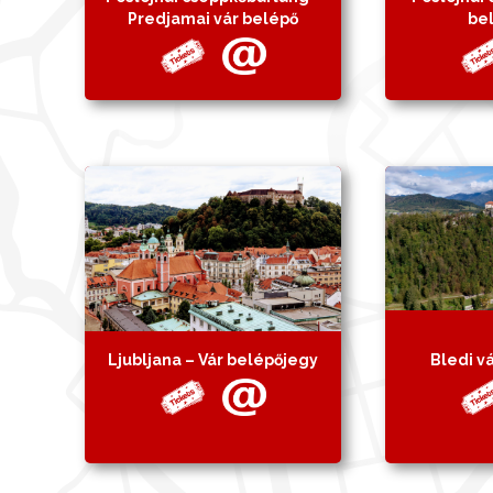
Predjamai vár belépő
be
Ljubljana – Vár belépőjegy
Bledi v