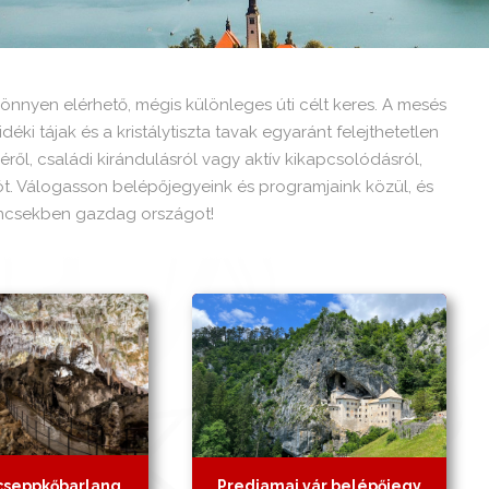
önnyen elérhető, mégis különleges úti célt keres. A mesés
éki tájak és a kristálytiszta tavak egyaránt felejthetetlen
ől, családi kirándulásról vagy aktív kikapcsolódásról,
t. Válogasson belépőjegyeink és programjaink közül, és
 kincsekben gazdag országot!
 cseppkőbarlang
Predjamai vár belépőjegy