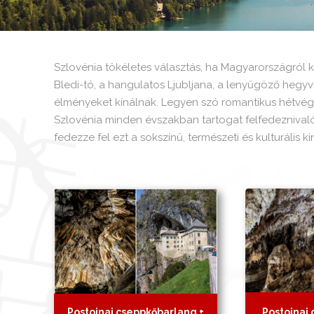
Szlovénia tökéletes választás, ha Magyarországról k
Bledi-tó, a hangulatos Ljubljana, a lenyűgöző hegyvid
élményeket kínálnak. Legyen szó romantikus hétvégér
Szlovénia minden évszakban tartogat felfedeznivaló
fedezze fel ezt a sokszínű, természeti és kulturális
Postojnai cseppkőbarlang +
Postojnai