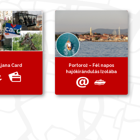
ljana Card
Portorož – Fél napos
hajókirándulás Izolába