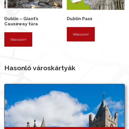
Dublin – Giant’s
Dublin Pass
Causeway túra
Válasszon!
Válasszon!
Hasonló városkártyák