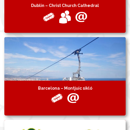
Dublin – Christ Church Cathedral
Barcelona – Montjuic sikló