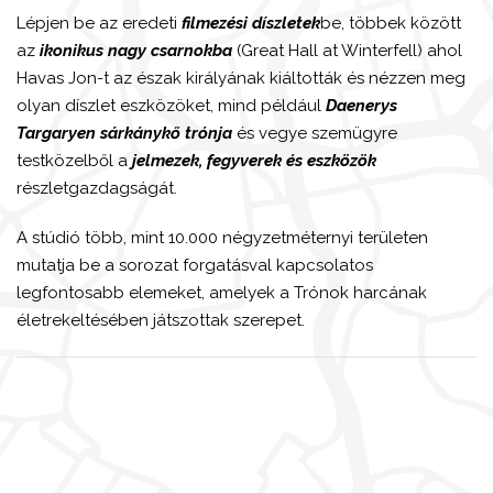
Lépjen be az eredeti
filmezési díszletek
be, többek között
az
ikonikus nagy csarnokba
(Great Hall at Winterfell) ahol
Havas Jon-t az észak királyának kiáltották és nézzen meg
olyan díszlet eszközöket, mind például
Daenerys
Targaryen sárkánykő trónja
és vegye szemügyre
testközelből a
jelmezek, fegyverek és eszközök
részletgazdagságát.
A stúdió több, mint 10.000 négyzetméternyi területen
mutatja be a sorozat forgatásval kapcsolatos
legfontosabb elemeket, amelyek a Trónok harcának
életrekeltésében játszottak szerepet.