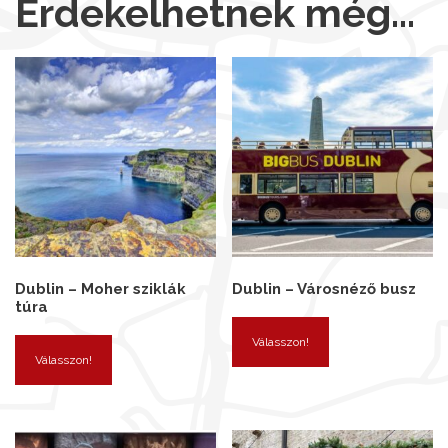
Érdekelhetnek még…
Dublin – Moher sziklák
Dublin – Városnéző busz
túra
Válasszon!
Válasszon!