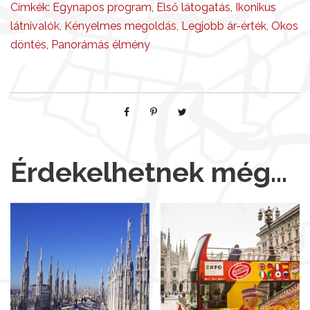
e
Címkék:
Egynapos program
,
Első látogatás
,
Ikonikus
r
látnivalók
,
Kényelmes megoldás
,
Legjobb ár-érték
,
Okos
m
döntés
,
Panorámás élmény
e
n
n
y
i
s
é
Érdekelhetnek még…
g