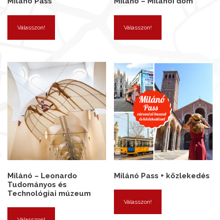
Milánó Pass
Milánó – Milánói dóm
Válasszon!
Válasszon!
Milánó – Leonardo
Milánó Pass + közlekedés
Tudományos és
Technológiai múzeum
Válasszon!
Válasszon!