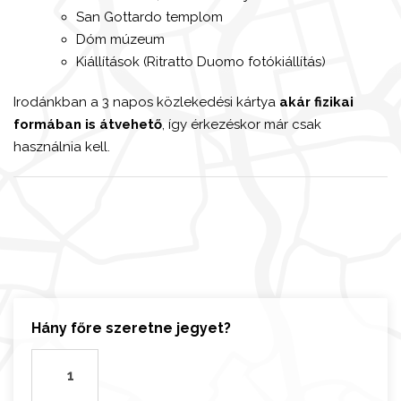
San Gottardo templom
Dóm múzeum
Kiállítások (Ritratto Duomo fotókiállítás)
Irodánkban a 3 napos közlekedési kártya
akár fizikai
formában is átvehető
, így érkezéskor már csak
használnia kell.
Hány főre szeretne jegyet?
M
i