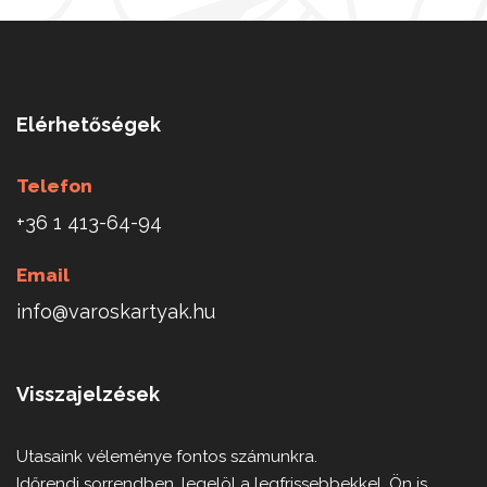
Elérhetőségek
Telefon
+36 1 413-64-94
Email
info@varoskartyak.hu
Visszajelzések
Utasaink véleménye fontos számunkra.
Időrendi sorrendben, legelöl a legfrissebbekkel, Ön is