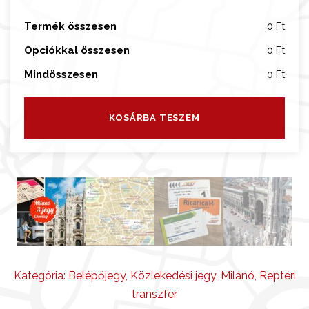
m
j
Termék összesen
0 Ft
e
Opciókkal összesen
0 Ft
g
y
Mindösszesen
0 Ft
+
r
KOSÁRBA TESZEM
e
t
ú
r
t
r
a
n
s
Kategória:
Belépőjegy
,
Közlekedési jegy
,
Milánó
,
Reptéri
z
transzfer
f