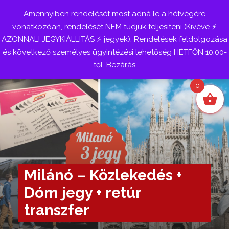
Amennyiben rendelését most adná le a hétvégére
Belépés
vonatkozóan, rendelését NEM tudjuk teljesíteni (Kivéve ⚡
AZONNALI JEGYKIÁLLÍTÁS ⚡ jegyek). Rendelések feldolgozása
és következő személyes ügyintézési lehetőség HÉTFŐN 10:00-
től.
Bezárás
0
Milánó – Közlekedés +
Dóm jegy + retúr
transzfer