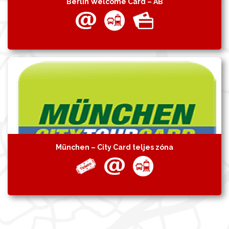
Berlin Welcome Card – AB
München – City Card teljes zóna