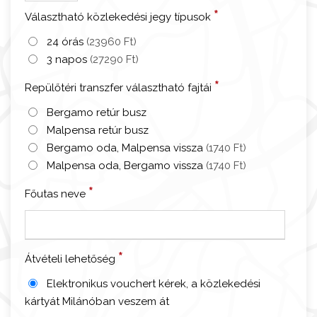
l
*
Választható közlekedési jegy típusok
á
n
24 órás
(23960 Ft)
ó
3 napos
(27290 Ft)
-
*
Repülőtéri transzfer választható fajtái
K
ö
Bergamo retúr busz
z
Malpensa retúr busz
l
Bergamo oda, Malpensa vissza
(1740 Ft)
e
Malpensa oda, Bergamo vissza
(1740 Ft)
k
*
Főutas neve
e
d
é
s
*
Átvételi lehetőség
+
Elektronikus vouchert kérek, a közlekedési
D
kártyát Milánóban veszem át
ó