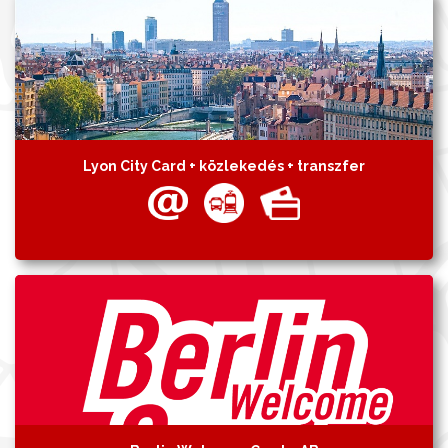
Lyon City Card + közlekedés + transzfer