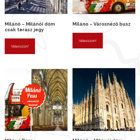
Milánó – Milánói dóm
Miláno – Városnéző busz
csak terasz jegy
Válasszon!
Válasszon!