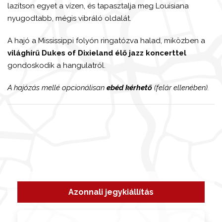
lazítson egyet a vízen, és tapasztalja meg Louisiana
nyugodtabb, mégis vibráló oldalát.
A hajó a Mississippi folyón ringatózva halad, miközben a
világhírű Dukes of Dixieland élő jazz koncerttel
gondoskodik a hangulatról.
A hajózás mellé opcionálisan
ebéd kérhető
(felár ellenében).
Azonnali jegykiállítás