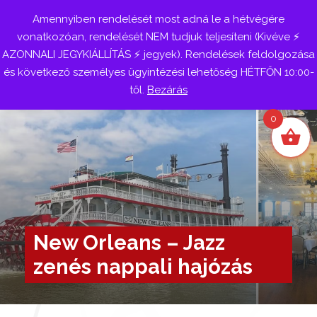
Amennyiben rendelését most adná le a hétvégére
Belépés
vonatkozóan, rendelését NEM tudjuk teljesíteni (Kivéve ⚡
AZONNALI JEGYKIÁLLÍTÁS ⚡ jegyek). Rendelések feldolgozása
és következő személyes ügyintézési lehetőség HÉTFŐN 10:00-
től.
Bezárás
0
New Orleans – Jazz
zenés nappali hajózás