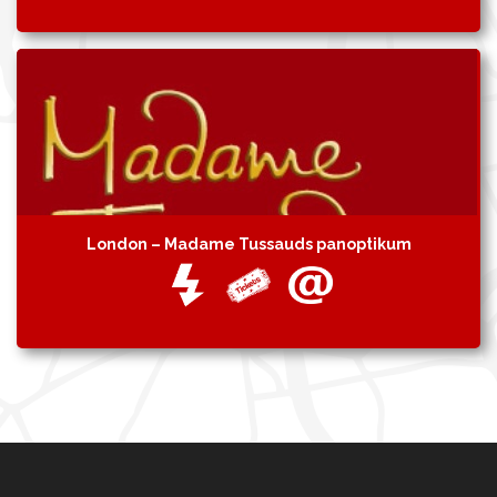
London – Madame Tussauds panoptikum