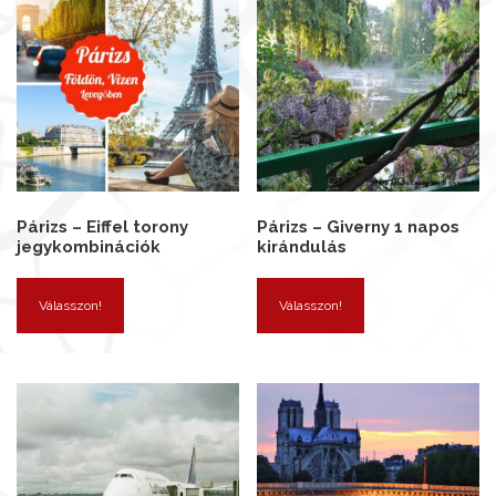
Párizs – Eiffel torony
Párizs – Giverny 1 napos
jegykombinációk
kirándulás
Válasszon!
Válasszon!