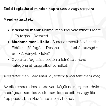
Ebéd foglalható minden napra 12:00 vagy 13:30 ra
Menű választék:
Brasserie menü:
Normál menüből választhat: Előétel
– Fő fogás – Desszert.
Madame menü itallal:
Superior menüből választhat:
Előétel – Fő fogás – Desszert – Ital (pohár pezsgő +
bor + ásványvíz + kávé)
Gyerekek foglalása esetén a felnőttek menü
kategóriáját kapja alkohol nélkül.
A részletes menü leírásokat a „Térkép” fülnél tekinthetik meg.
Az étteremben dress code van. Kérjük ne menjenek rövid
nadrágban, sportos viseletben, tornacipőben vagy flip-
flop papucsban. Háziállatot nem vihetnek.