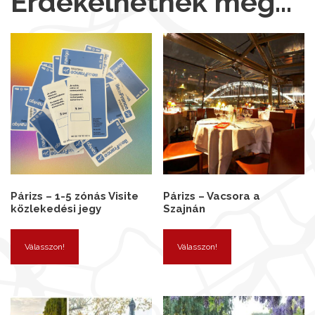
Érdekelhetnek még…
Párizs – 1-5 zónás Visite
Párizs – Vacsora a
közlekedési jegy
Szajnán
Válasszon!
Válasszon!