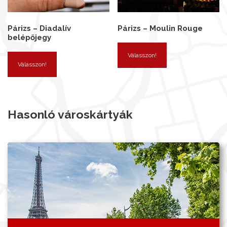
Párizs – Diadalív
Párizs – Moulin Rouge
belépőjegy
Válasszon!
Válasszon!
Hasonló városkártyák