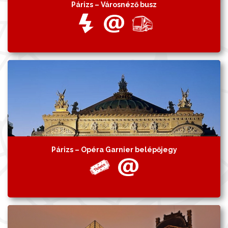
Párizs – Városnéző busz
Párizs – Opéra Garnier belépőjegy