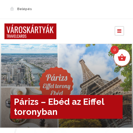
Belépés
0
Párizs – Ebéd az Eiffel
toronyban