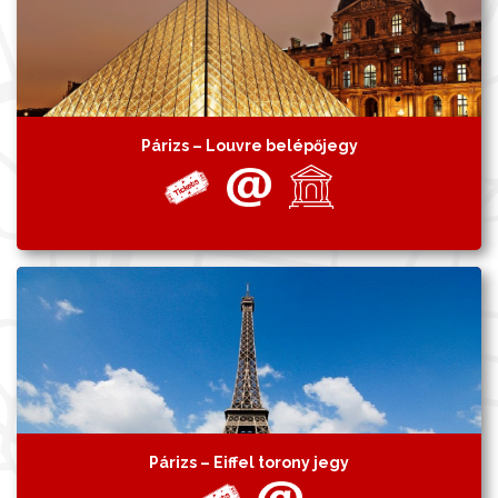
Párizs – Louvre belépőjegy
Párizs – Eiffel torony jegy