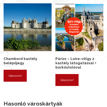
Chambord kastély
Párizs – Loire-völgy 2
belépőjegy
kastély látogatással +
borkóstolóval
Válasszon!
Válasszon!
Hasonló városkártyák