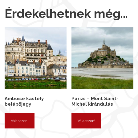
Érdekelhetnek még…
Amboise kastély
Párizs – Mont Saint-
belépőjegy
Michel kirándulás
Válasszon!
Válasszon!