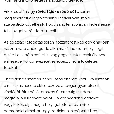
Normandia különleges hangulatú vidékével.
Érkezés után egy
rövid tájékozódó séta
során
megismerheti a legfontosabb látnivalókat, majd
szabadidő
következik, hogy saját tempójában fedezhesse
fel a sziget varázslatos utcáit.
Az apátság látogatás során hozzáférést kap egy önállóan
használható audio guide alkalmazáshoz is, amely segít
bejárni az apáts épületét, vagy egyszerűen csak élvezheti
a mesébe illő környezetet és elkészítheti a tökéletes
fotókat.
Ebédidőben számos hangulatos étterem közül választhat:
a rusztikus húsételektől kezdve a tenger gyümölcseit
kínáló, öbölre néző teraszos éttermekig mindenki
megtalálja a kedvére valót. Ha könnyedebb ételekre
vágyik, kóstolja meg a helyi galette-et és a híres
normandiai almabort egy tradicionális crêperie-ben.