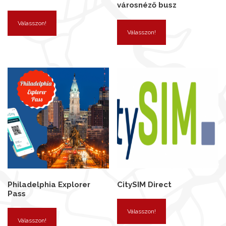
városnéző busz
Válasszon!
Válasszon!
Philadelphia Explorer
CitySIM Direct
Pass
Válasszon!
Válasszon!