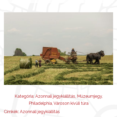
Kategória:
Azonnali jegykiállítás
,
Múzeumjegy
,
Philadelphia
,
Városon kívüli túra
Címkék:
Azonnali jegykiállítás