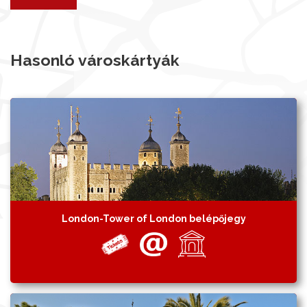
Hasonló városkártyák
London-Tower of London belépőjegy