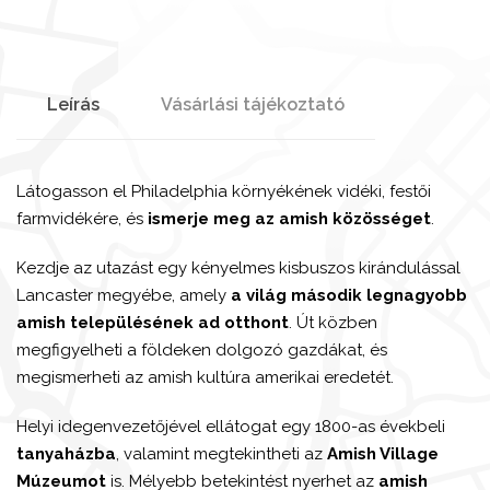
Leírás
Vásárlási tájékoztató
Látogasson el Philadelphia környékének vidéki, festői
farmvidékére, és
ismerje meg az amish közösséget
.
Kezdje az utazást egy kényelmes kisbuszos kirándulással
Lancaster megyébe, amely
a világ második legnagyobb
amish településének ad otthont
. Út közben
megfigyelheti a földeken dolgozó gazdákat, és
megismerheti az amish kultúra amerikai eredetét.
Helyi idegenvezetőjével ellátogat egy 1800-as évekbeli
tanyaházba
, valamint megtekintheti az
Amish Village
Múzeumot
is. Mélyebb betekintést nyerhet az
amish