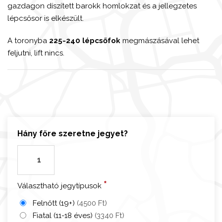
gazdagon díszített barokk homlokzat és a jellegzetes
lépcsősor is elkészült.
A toronyba
225-240 lépcsőfok
megmászásával lehet
feljutni, lift nincs.
Hány főre szeretne jegyet?
P
o
r
*
Választható jegytípusok
t
o
Felnőtt (19+)
(4500 Ft)
-
Fiatal (11-18 éves)
(3340 Ft)