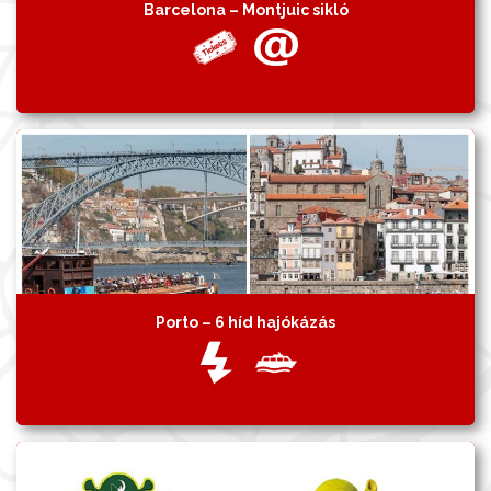
Barcelona – Montjuic sikló
Porto – 6 híd hajókázás