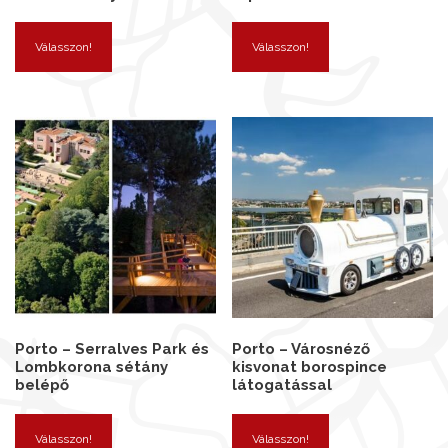
Válasszon!
Válasszon!
Porto – Serralves Park és
Porto – Városnéző
Lombkorona sétány
kisvonat borospince
belépő
látogatással
Válasszon!
Válasszon!