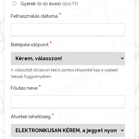
C
Gyerek (0-10 éves)
(500 Ft)
l
*
Felhasználás dátuma
é
r
i
g
*
Belépési időpont
o
s
t
A választott idősávon belül pontos időpontot kap a szabad
o
helyek függvényében.
r
*
o
Főutas neve
n
y
l
*
Átvételi lehetőség
á
t
o