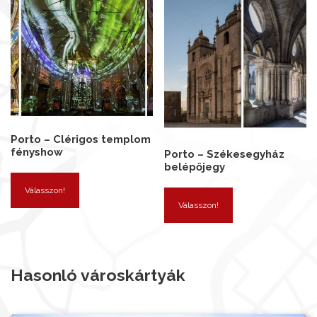
Porto – Clérigos templom
fényshow
Porto – Székesegyház
belépőjegy
Válasszon!
Válasszon!
Hasonló városkártyák