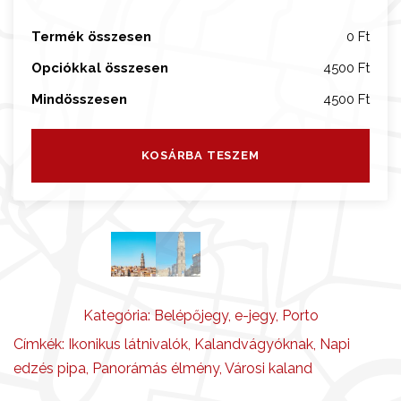
g
a
Termék összesen
0 Ft
t
Opciókkal összesen
4500 Ft
á
s
Mindösszesen
4500 Ft
m
e
KOSÁRBA TESZEM
n
n
y
i
s
é
g
Kategória:
Belépőjegy
,
e-jegy
,
Porto
Címkék:
Ikonikus látnivalók
,
Kalandvágyóknak
,
Napi
edzés pipa
,
Panorámás élmény
,
Városi kaland