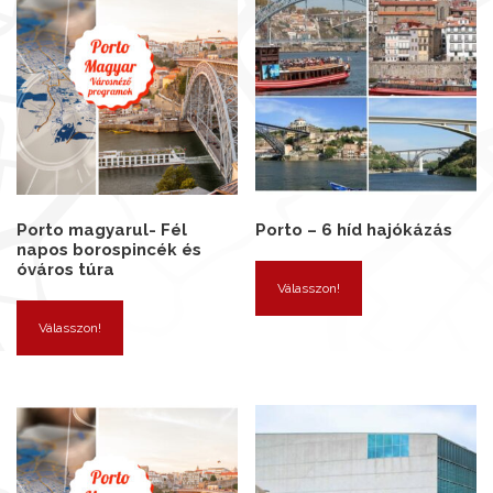
Porto magyarul- Fél
Porto – 6 híd hajókázás
napos borospincék és
óváros túra
Válasszon!
Válasszon!