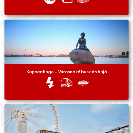
Koppenhága – Városnéző busz és hajó