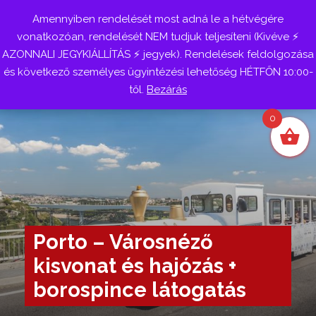
Amennyiben rendelését most adná le a hétvégére
Belépés
vonatkozóan, rendelését NEM tudjuk teljesíteni (Kivéve ⚡
AZONNALI JEGYKIÁLLÍTÁS ⚡ jegyek). Rendelések feldolgozása
és következő személyes ügyintézési lehetőség HÉTFŐN 10:00-
től.
Bezárás
0
Porto – Városnéző
kisvonat és hajózás +
borospince látogatás