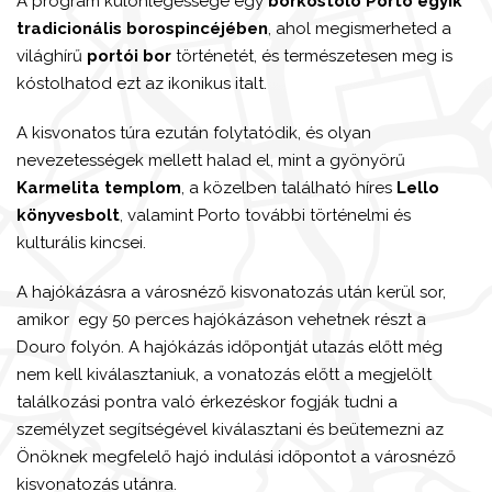
A program különlegessége egy
borkóstoló Porto egyik
tradicionális borospincéjében
, ahol megismerheted a
világhírű
portói bor
történetét, és természetesen meg is
kóstolhatod ezt az ikonikus italt.
A kisvonatos túra ezután folytatódik, és olyan
nevezetességek mellett halad el, mint a gyönyörű
Karmelita templom
, a közelben található híres
Lello
könyvesbolt
, valamint Porto további történelmi és
kulturális kincsei.
A hajókázásra a városnéző kisvonatozás után kerül sor,
amikor egy 50 perces hajókázáson vehetnek részt a
Douro folyón. A hajókázás időpontját utazás előtt még
nem kell kiválasztaniuk, a vonatozás előtt a megjelölt
találkozási pontra való érkezéskor fogják tudni a
személyzet segítségével kiválasztani és beütemezni az
Önöknek megfelelő hajó indulási időpontot a városnéző
kisvonatozás utánra.