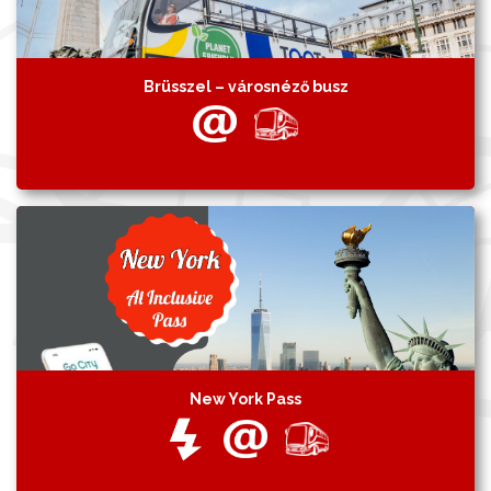
Brüsszel – városnéző busz
New York Pass