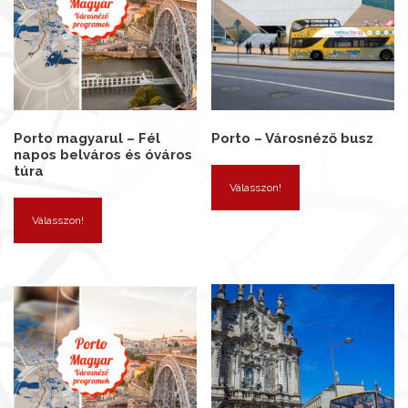
Porto magyarul – Fél
Porto – Városnéző busz
napos belváros és óváros
túra
Válasszon!
Válasszon!