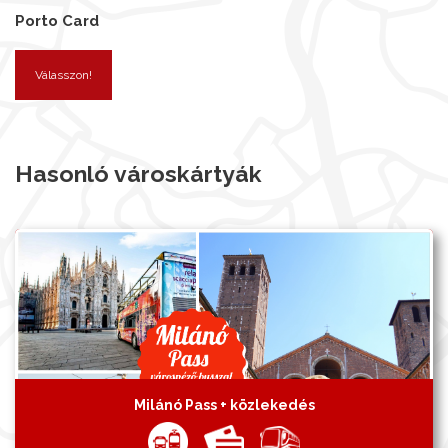
Porto Card
Válasszon!
Hasonló városkártyák
Milánó Pass + közlekedés