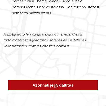
perces túra a Theme Space – Arco e Meio
borospincébe 1 bor kostolással. (Ide történő utazást
nem tartalmazza az ár.)
A szolgáltató fenntartja a jogot a menetrend és a
tartalmazott szolgáltatások körének és mértékének
változtatására előzetes értesítés nélkül is.
Azonnali jegykiállítás