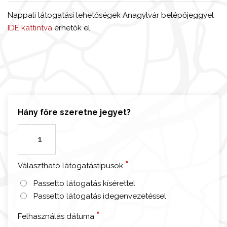
Nappali látogatási lehetőségek Anagylvár belépőjeggyel
IDE kattintva
érhetők el.
Hány főre szeretne jegyet?
R
ó
m
*
Választható látogatástípusok
a
-
Passetto látogatás kísérettel
E
Passetto látogatás idegenvezetéssel
s
*
Felhasználás dátuma
t