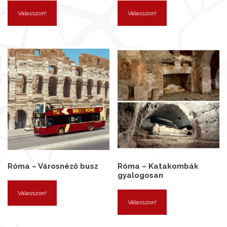
Válasszon!
Válasszon!
Róma – Városnéző busz
Róma – Katakombák
gyalogosan
Válasszon!
Válasszon!