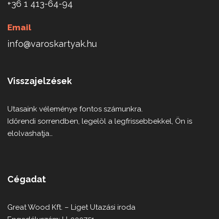
+36 1 413-64-94
Email
info@varoskartyak.hu
Visszajelzések
Utasaink véleménye fontos számunkra.
Időrendi sorrendben, legelöl a legfrissebbekkel, Ön is
elolvashatja…
Cégadat
Great Wood Kft. – Liget Utazási iroda