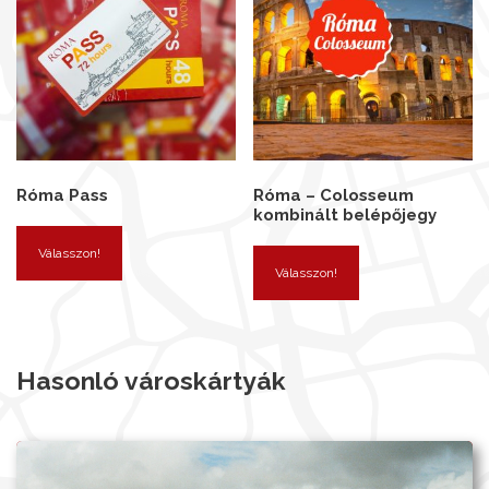
Róma Pass
Róma – Colosseum
kombinált belépőjegy
Válasszon!
Válasszon!
Hasonló városkártyák