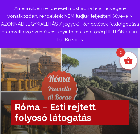
Amennyiben rendelését most adná le a hétvégére
Belépés
vonatkozóan, rendelését NEM tudjuk teljesíteni (Kivéve ⚡
AZONNALI JEGYKIÁLLÍTÁS ⚡ jegyek). Rendelések feldolgozása
és következő személyes ügyintézési lehetőség HÉTFŐN 10:00-
től.
Bezárás
0
Róma – Esti rejtett
folyosó látogatás