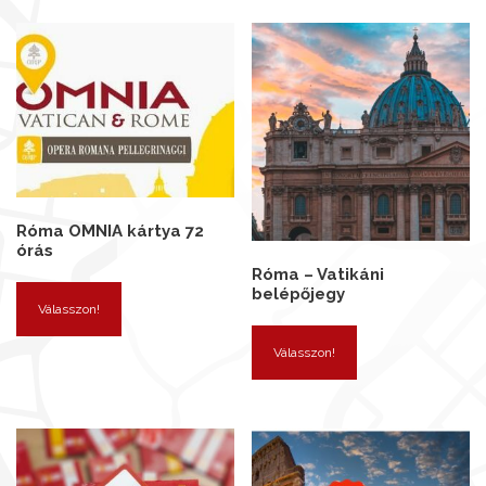
Róma OMNIA kártya 72
órás
Róma – Vatikáni
belépőjegy
Válasszon!
Válasszon!