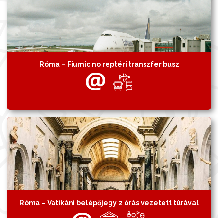
Róma – Fiumicino reptéri transzfer busz
Róma – Vatikáni belépőjegy 2 órás vezetett túrával