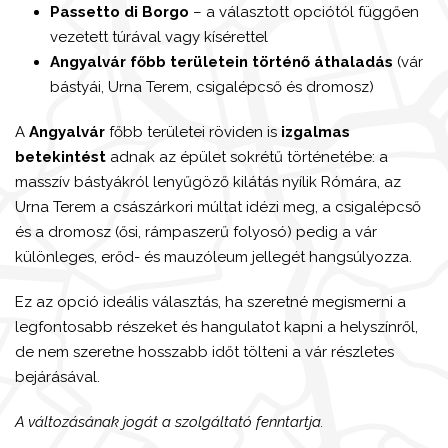
Passetto di Borgo
– a választott opciótól függően
vezetett túrával vagy kísérettel
Angyalvár főbb területein történő áthaladás
(vár
bástyái, Urna Terem, csigalépcső és dromosz)
A
Angyalvár
főbb területei röviden is
izgalmas
betekintést
adnak az épület sokrétű történetébe: a
masszív bástyákról lenyűgöző kilátás nyílik Rómára, az
Urna Terem a császárkori múltat idézi meg, a csigalépcső
és a dromosz (ősi, rámpaszerű folyosó) pedig a vár
különleges, erőd- és mauzóleum jellegét hangsúlyozza.
Ez az opció ideális választás, ha szeretné megismerni a
legfontosabb részeket és hangulatot kapni a helyszínről,
de nem szeretne hosszabb időt tölteni a vár részletes
bejárásával.
A változásának jogát a szolgáltató fenntartja.