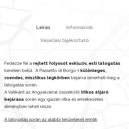
Leírás
Információk
Vásárlási tájékoztató
Fedezze fel a
rejtett folyosót exkluzív, esti látogatás
keretein belül. A
Passetto di Borgo-t
különleges,
csendes, misztikus légkörben
bejárva ismerheti meg a
látogatás során.
A Vatikánt az
Angyalvár
ral összekötő
titkos átjáró
bejárása
során egy igazán ritka és emlékezetes
élményben lehet része.
A látogatás során az alábbi területeket érintik