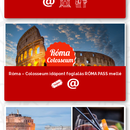
Róma – Colosseum időpont foglalás RÓMA PASS mellé