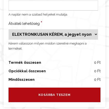
i
r
e
A naptár nem a szabad helyeket mutatja.
j
*
Átváteli lehetőség
t
e
t
Kérem válasszon milyen módon szeretné megkapni a
t
terméket.
f
o
Termék összesen
0 Ft
l
y
Opciókkal összesen
0 Ft
o
Mindösszesen
0 Ft
s
ó
l
KOSÁRBA TESZEM
á
t