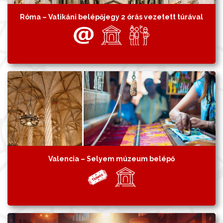
Róma – Vatikáni belépőjegy 2 órás vezetett túrával
Valencia – Selyem múzeum belépő