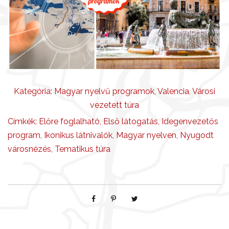
m
e
n
n
y
i
s
Kategória:
Magyar nyelvű programok
,
Valencia
,
Városi
é
vezetett túra
g
Címkék:
Előre foglalható
,
Első látogatás
,
Idegenvezetős
program
,
Ikonikus látnivalók
,
Magyar nyelven
,
Nyugodt
városnézés
,
Tematikus túra