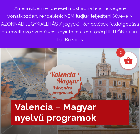
Amennyiben rendelését most adná le a hétvégére
Belépés
vonatkozóan, rendelését NEM tudjuk teljesíteni (Kivéve ⚡
AZONNALI JEGYKIÁLLÍTÁS ⚡ jegyek). Rendelések feldolgozása
és következő személyes ügyintézési lehetőség HÉTFŐN 10:00-
től.
Bezárás
0
Valencia – Magyar
nyelvű programok