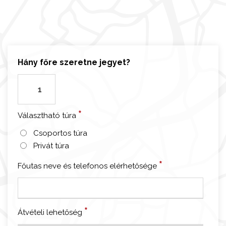
Hány főre szeretne jegyet?
V
a
l
*
Választható túra
e
n
Csoportos túra
c
Privát túra
i
*
Főutas neve és telefonos elérhetősége
a
-
M
a
*
Átvételi lehetőség
g