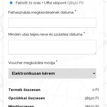
n
Felnőtt 72 órás + Uffizi időpont
(38520 Ft)
z
*
Felhasználás megkezdésének dátuma
e
C
a
r
*
Minden utas teljes neve és születési dátuma
d
+
U
ff
i
*
Voucher megküldési módja
z
i
i
d
Termék összesen
0 Ft
ő
p
Opciókkal összesen
38520 Ft
o
Mindösszesen
38520 Ft