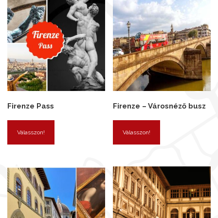
Firenze Pass
Firenze – Városnéző busz
Válasszon!
Válasszon!