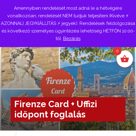
Amennyiben rendelését most adná le a hétvégére
Belépés
vonatkozóan, rendelését NEM tudjuk teljesíteni (Kivéve ⚡
AZONNALI JEGYKIÁLLÍTÁS ⚡ jegyek). Rendelések feldolgozása
és következő személyes ügyintézési lehetőség HÉTFŐN 10:00-
től.
Bezárás
0
Firenze Card + Uffizi
időpont foglalás