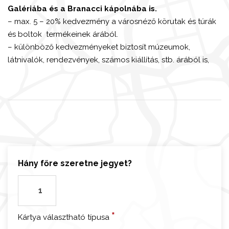
Galériába és a Branacci kápolnába is.
– max. 5 – 20% kedvezmény a városnéző körutak és túrák
és boltok termékeinek árából.
– különböző kedvezményeket biztosít múzeumok,
látnivalók, rendezvények, számos kiállítás, stb. árából is,
Hány főre szeretne jegyet?
F
i
r
*
Kártya választható típusa
e