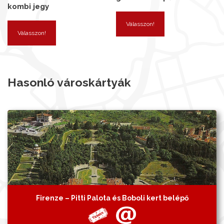
kombi jegy
Válasszon!
Válasszon!
Hasonló városkártyák
Firenze – Pitti Palota és Boboli kert belépő