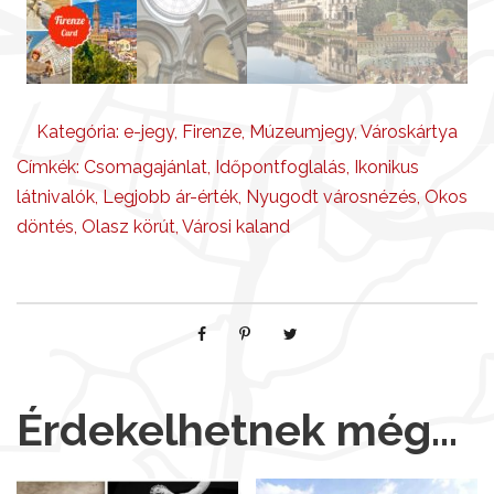
g
Kategória:
e-jegy
,
Firenze
,
Múzeumjegy
,
Városkártya
Címkék:
Csomagajánlat
,
Időpontfoglalás
,
Ikonikus
látnivalók
,
Legjobb ár-érték
,
Nyugodt városnézés
,
Okos
döntés
,
Olasz körút
,
Városi kaland
Érdekelhetnek még…