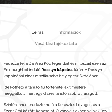
Leírás
Információk
Vásárlási tájékoztató
Fedezze fel a Da Vinci Kód legendáit és mítoszait ezen az
Edinburghból induló
Rosslyn kápolna
túrán. A Rosslyn
kápolnánál nincs misztikusabb hely egész Skóciában.
Ide köthető a tanuló fiú története, akit mestere
meggyilkolt, mert egy díszes tanuló szobrot faragott.
Szintén innen eredeztethető a Keresztes Lovagok és a
Szent Grál közötti kapcsolat. Olyanok is akadnak, akik úgy