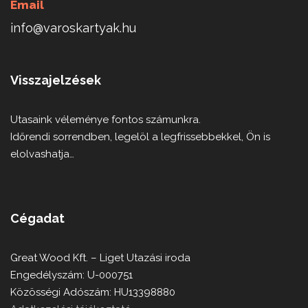
Email
info@varoskartyak.hu
Visszajelzések
Utasaink véleménye fontos számunkra.
Időrendi sorrendben, legelöl a legfrissebbekkel, Ön is
elolvashatja…
Cégadat
Great Wood Kft. – Liget Utazási iroda
Engedélyszám: U-000751
Közösségi Adószám: HU13398880