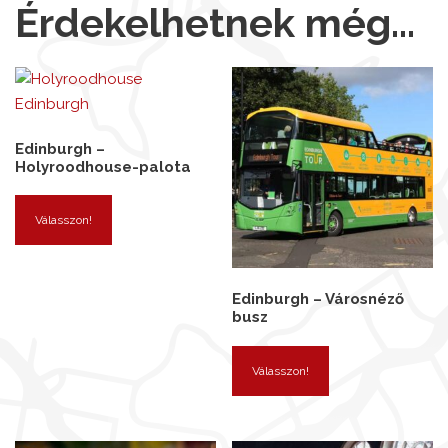
Érdekelhetnek még…
Edinburgh –
Holyroodhouse-palota
Válasszon!
Edinburgh – Városnéző
busz
Válasszon!