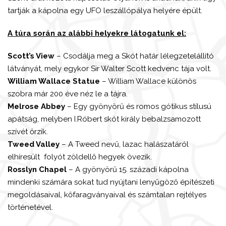
tartják a kápolna egy UFO leszállópálya helyére épült.
A túra során az alábbi helyekre látogatunk el:
Scott’s View
– Csodálja meg a Skót határ lélegzetelállító
látványát, mely egykor Sir Walter Scott kedvenc tája volt.
William Wallace Statue
– William Wallace különös
szobra már 200 éve néz le a tájra.
Melrose Abbey
– Egy gyönyörű és romos gótikus stílusú
apátság, melyben I.Róbert skót király bebalzsamozott
szívét őrzik.
Tweed Valley
– A Tweed nevű, lazac halászatáról
elhíresült folyót zöldellő hegyek övezik.
Rosslyn Chapel
– A gyönyörű 15. századi kápolna
mindenki számára sokat tud nyújtani lenyűgöző építészeti
megoldásaival, kőfaragványaival és számtalan rejtélyes
történetével.