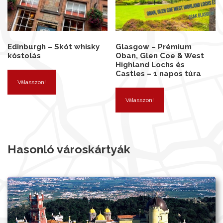
Edinburgh – Skót whisky
Glasgow – Prémium
kóstolás
Oban, Glen Coe & West
Highland Lochs és
Castles – 1 napos túra
Válasszon!
Válasszon!
Hasonló városkártyák