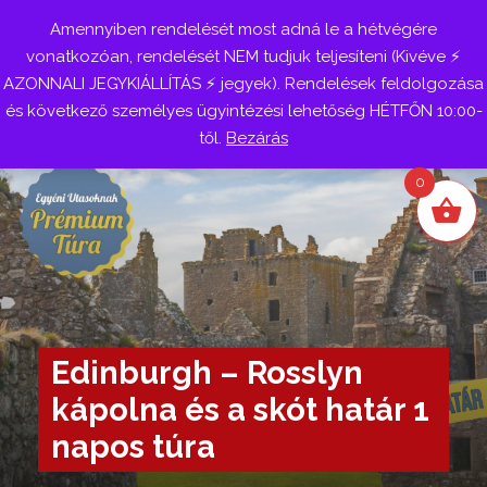
Amennyiben rendelését most adná le a hétvégére
Belépés
vonatkozóan, rendelését NEM tudjuk teljesíteni (Kivéve ⚡
AZONNALI JEGYKIÁLLÍTÁS ⚡ jegyek). Rendelések feldolgozása
és következő személyes ügyintézési lehetőség HÉTFŐN 10:00-
től.
Bezárás
0
Edinburgh – Rosslyn
kápolna és a skót határ 1
napos túra