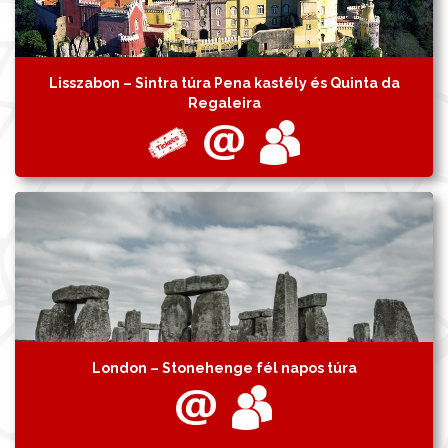
Lisszabon – Sintra túra Pena kastély és Quinta da
Regaleira
London – Stonehenge fél napos túra