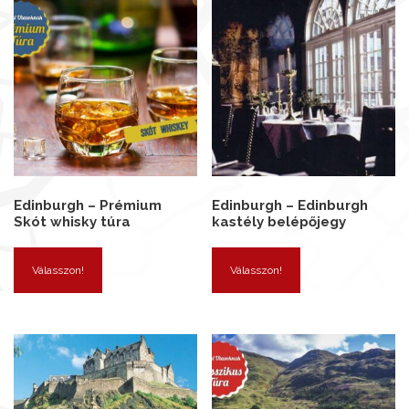
Edinburgh – Prémium
Edinburgh – Edinburgh
Skót whisky túra
kastély belépőjegy
Válasszon!
Válasszon!