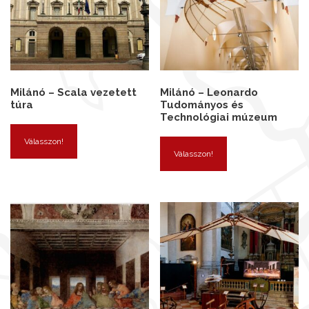
Milánó – Scala vezetett
Milánó – Leonardo
túra
Tudományos és
Technológiai múzeum
Válasszon!
Válasszon!