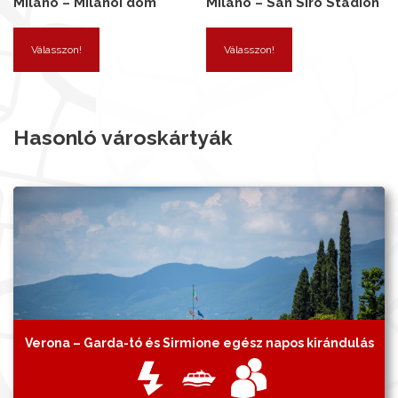
Milánó – Milánói dóm
Milánó – San Siro Stadion
Válasszon!
Válasszon!
Hasonló városkártyák
Verona – Garda-tó és Sirmione egész napos kirándulás