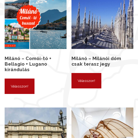
Milánó – Comói-tó +
Milánó – Milánói dóm
Bellagio + Lugano
csak terasz jegy
kirándulás
Válasszon!
Válasszon!