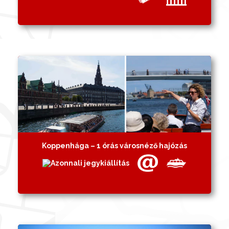
Koppenhága – 1 órás városnéző hajózás