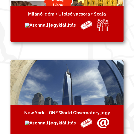
Milánói dóm + Utolsó vacsora + Scala
New York – ONE World Observatory jegy