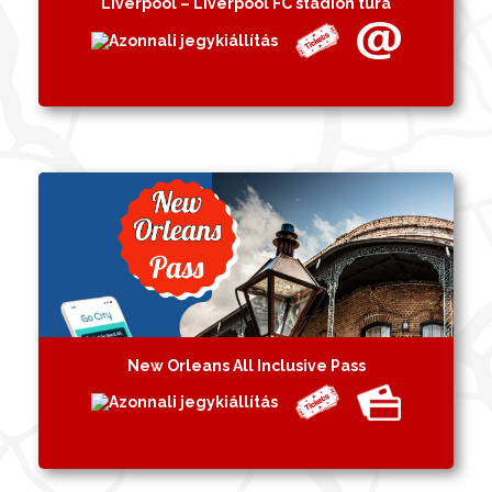
Liverpool – Liverpool FC stadion túra
New Orleans All Inclusive Pass