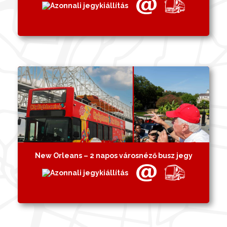
New Orleans – 2 napos városnéző busz jegy