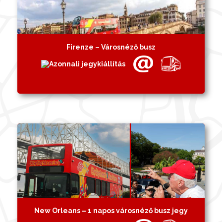
Firenze – Városnéző busz
New Orleans – 1 napos városnéző busz jegy