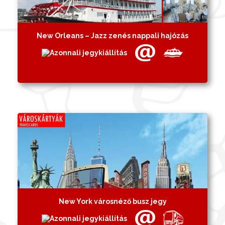
New Orleans – Jazz zenés nappali hajózás
New York városnéző busz jegy