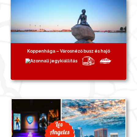
Koppenhága – Városnéző busz és hajó