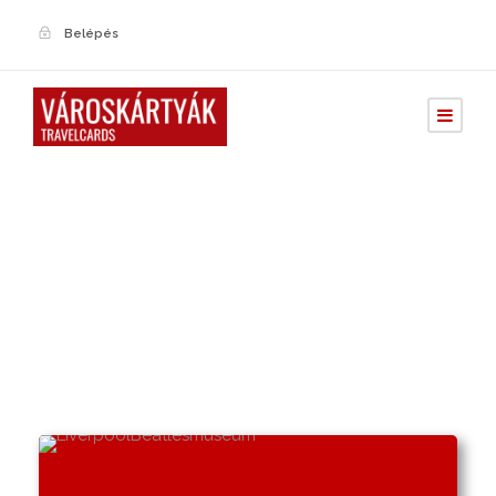
Belépés
Azonnali
jegykiállítás