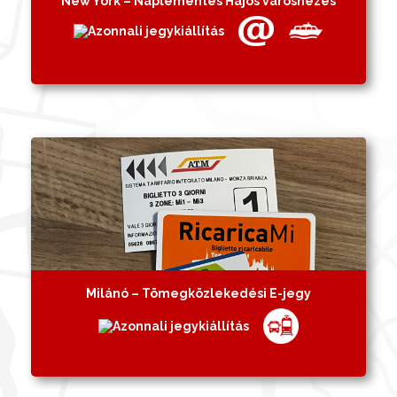
New York – Naplementés Hajós városnézés
Milánó – Tömegközlekedési E-jegy